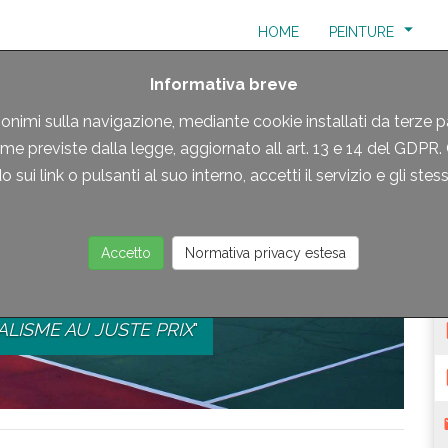
(CURRENT)
HOME
PEINTURE
Informativa breve
nonimi sulla navigazione, mediante cookie installati da terze p
rme previste dalla legge, aggiornato all art. 13 e 14 del GDPR
 sui link o pulsanti al suo interno, accetti il servizio e gli stes
Accetto
Normativa privacy estesa
S DE SPORT
LISME AU JUSTE PRIX
"