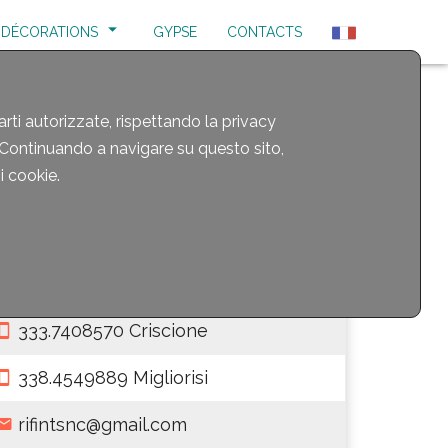
DÉCORATIONS
GYPSE
CONTACTS
arti autorizzate, rispettando la privacy
. Continuando a navigare su questo sito,
si cookie.
Lun. Ven. 8:00 - 19:00
Sab. 8:00 - 13:00
0932.228406
333.7408570 Criscione
338.4549889 Migliorisi
rifintsnc@gmail.com